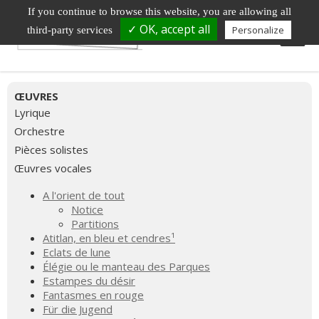
If you continue to browse this website, you are allowing all
✓ OK, accept all
Personalize
third-party services
ŒUVRES
Lyrique
Orchestre
Pièces solistes
Œuvres vocales
A l'orient de tout
Notice
Partitions
Atitlan, en bleu et cendres¹
Eclats de lune
Élégie ou le manteau des Parques
Estampes du désir
Fantasmes en rouge
Für die Jugend