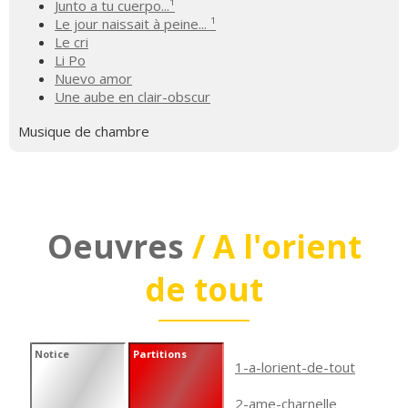
Junto a tu cuerpo...¹
Le jour naissait à peine... ¹
Le cri
Li Po
Nuevo amor
Une aube en clair-obscur
Musique de chambre
Oeuvres
/ A l'orient
de tout
Notice
Partitions
1-a-lorient-de-tout
2-ame-charnelle