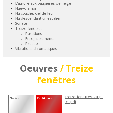
L’aurore aux paupières de neige
Nuevo amor
Nu couché, ciel de feu
Nu descendant un escalier
Sonate
Treize fenêtres
Partitions
Enregistrements
Presse
Vibrations chromatiques
Oeuvres
/ Treize
fenêtres
treize-fenetres-viii-p-
Notice
Partitions
30.pdf