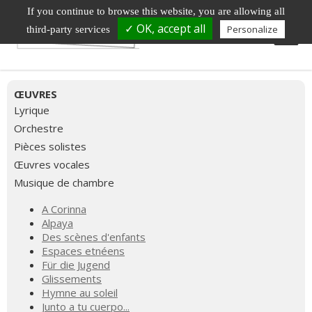
If you continue to browse this website, you are allowing all
✓ OK, accept all
Personalize
third-party services
ŒUVRES
Lyrique
Orchestre
Pièces solistes
Œuvres vocales
Musique de chambre
A Corinna
Alpaya
Des scènes d'enfants
Espaces etnéens
Für die Jugend
Glissements
Hymne au soleil
Junto a tu cuerpo...