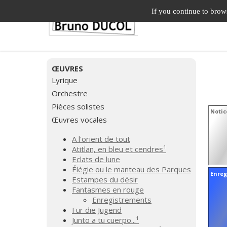
If you continue to brows
ŒUVRES
Lyrique
Orchestre
Pièces solistes
Notic
Œuvres vocales
A l'orient de tout
Atitlan, en bleu et cendres¹
Eclats de lune
Élégie ou le manteau des Parques
Enreg
Estampes du désir
Fantasmes en rouge
Enregistrements
Für die Jugend
Junto a tu cuerpo...¹