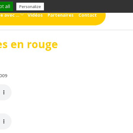
t all
Personalize
e avec ...
Vidéos
Partenaires
Contact
l'exterieur
s en rouge
l'intérieur
2009