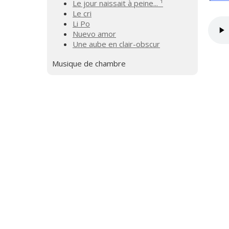
Le jour naissait à peine... ¹
Le cri
Li Po
Nuevo amor
Une aube en clair-obscur
Musique de chambre