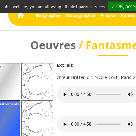
✓ OK, accep
e this website, you are allowing all third-party services
Biographie
Discographie
Presse
Fenêtr
Vue de 
Oeuvres
/ Fantasme
Vue de 
Extrait
e
chœur Britten dir. Nicole Corti, Paris 
istrements