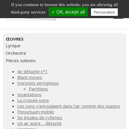
If you continue to browse this website, you are allowing all
✓ OK, accept all
Personalize
third-party services
ŒUVRES
Lyrique
Orchestre
Pièces solistes
Air détaché n°1
Black moves
Horizons vertigineux
Partitions
Incantations
La croisée noire
Les sons s'enroulaient dans l'air comme des nuages
Perpetuum mobile
Six études de rythmes
Un air autre ... détaché