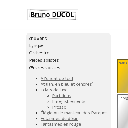
ŒUVRES
Lyrique
Orchestre
Pièces solistes
Notic
Œuvres vocales
A l'orient de tout
Atitlan, en bleu et cendres¹
Eclats de lune
Partitions
Enreg
Enregistrements
Presse
Élégie ou le manteau des Parques
Estampes du désir
Fantasmes en rouge