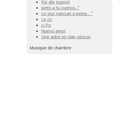
Für die Jugend
Junto a tu cuerpo...¹
Le jour naissait à peine... ¹
Le cri
Li Po
Nuevo amor
Une aube en clair-obscur
Musique de chambre