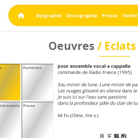
Biographie
Discographie
Presse
Fenêtr
Vue de 
Oeuvres
/ Eclats
Vue de 
pour ensemble vocal a cappella
e
Partitions
commande de Radio France (1995)
Eau miroir de lune. Lune miroir de pai
Les nuages glissent en silence dans le 
Je suis ici sur l'eau sans passions
dans la profondeur pâle du clair de l
istrements
Presse
Mi Fu (Chine, XIe s.)