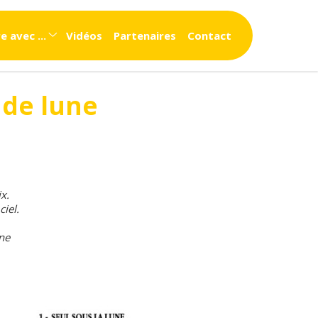
e avec ...
Vidéos
Partenaires
Contact
l'exterieur
 de lune
l'intérieur
x.
ciel.
une