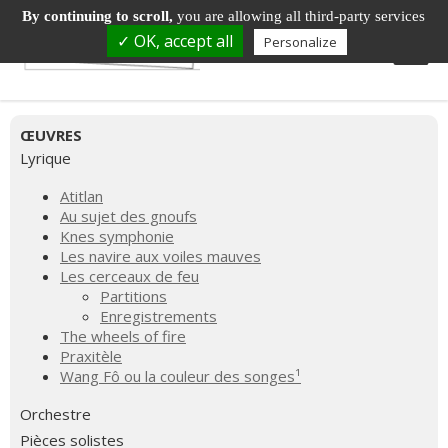
By continuing to scroll,
you are allowing all third-party services
✓ OK, accept all
Personalize
ŒUVRES
Lyrique
Atitlan
Au sujet des gnoufs
Knes symphonie
Les navire aux voiles mauves
Les cerceaux de feu
Partitions
Enregistrements
The wheels of fire
Praxitèle
Wang Fô ou la couleur des songes¹
Orchestre
Pièces solistes