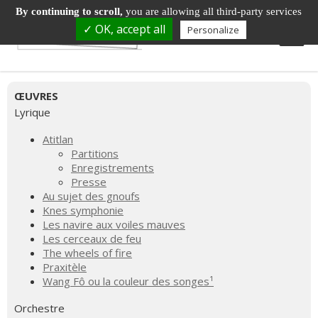
By continuing to scroll,
you are allowing all third-party services
✓ OK, accept all
Personalize
ŒUVRES
Lyrique
Atitlan
Partitions
Enregistrements
Presse
Au sujet des gnoufs
Knes symphonie
Les navire aux voiles mauves
Les cerceaux de feu
The wheels of fire
Praxitèle
Wang Fô ou la couleur des songes¹
Orchestre