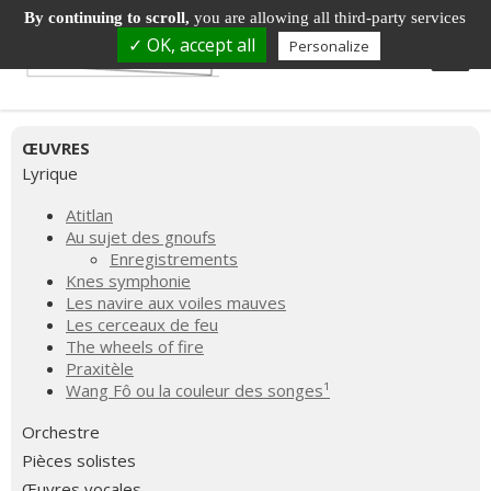
By continuing to scroll,
you are allowing all third-party services
✓ OK, accept all
Personalize
ŒUVRES
Lyrique
Atitlan
Au sujet des gnoufs
Enregistrements
Knes symphonie
Les navire aux voiles mauves
Les cerceaux de feu
The wheels of fire
Praxitèle
Wang Fô ou la couleur des songes¹
Orchestre
Pièces solistes
Œuvres vocales