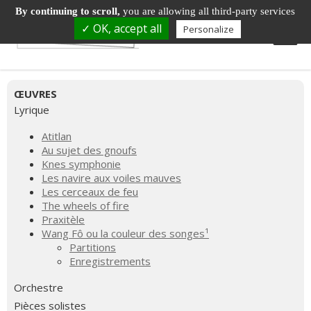
By continuing to scroll,
you are allowing all third-party services
✓ OK, accept all
Personalize
ŒUVRES
Lyrique
Atitlan
Au sujet des gnoufs
Knes symphonie
Les navire aux voiles mauves
Les cerceaux de feu
The wheels of fire
Praxitèle
Wang Fô ou la couleur des songes¹
Partitions
Enregistrements
Orchestre
Pièces solistes