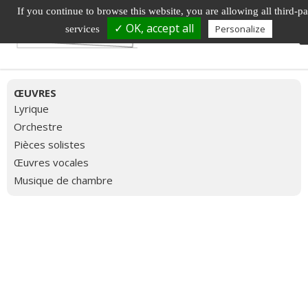
If you continue to browse this website, you are allowing all third-pa
✓ OK, accept all
Personalize
services
ŒUVRES
Lyrique
Orchestre
Pièces solistes
Œuvres vocales
Musique de chambre