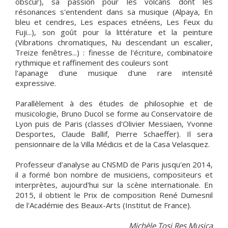
obscur), sa passion pour les volcans dont les
résonances s'entendent dans sa musique (Alpaya, En
bleu et cendres, Les espaces etnéens, Les Feux du
Fuji...), son goût pour la littérature et la peinture
(Vibrations chromatiques, Nu descendant un escalier,
Treize fenêtres...) : finesse de l'écriture, combinatoire
rythmique et raffinement des couleurs sont
l'apanage d'une musique d'une rare intensité
expressive.
Parallèlement à des études de philosophie et de
musicologie, Bruno Ducol se forme au Conservatoire de
Lyon puis de Paris (classes d'Olivier Messiaen, Yvonne
Desportes, Claude Ballif, Pierre Schaeffer). Il sera
pensionnaire de la Villa Médicis et de la Casa Velasquez.
Professeur d'analyse au CNSMD de Paris jusqu'en 2014,
il a formé bon nombre de musiciens, compositeurs et
interprètes, aujourd'hui sur la scène internationale. En
2015, il obtient le Prix de composition René Dumesnil
de l'Académie des Beaux-Arts (Institut de France).
Michèle Tosi Res Musica