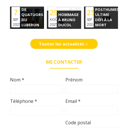
INTERNATIONAL
CRÉATIONS
DE
POSTHUMES,
7
29
25
QUATUORS
HOMMAGE
ULTIME
SEP
DU
AOÛ
À BRUNO
SEP
DÉFI À LA
2025
2025
2024
LUBERON
DUCOL
MORT
Toutes les actualités
ME CONTACTER
Nom *
Prénom
Téléphone *
Email *
Code postal