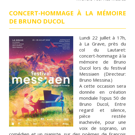
CONCERT-HOMMAGE À LA MÉMOIRE
DE BRUNO DUCOL
Lundi 22 juillet à 17h,
à La Grave, près du
col du Lautaret:
concert-hommage à la
mémoire de Bruno
Ducol lors du festival
Messiaen (Directeur:
Bruno Messina.)
A cette occasion sera
donnée en création
mondiale l'opus 50 de
Bruno Ducol, Entre
regard et silence,
pièce restée
inachevée, pour une
voix de soprano, un
comédien et un pianiste, sur des poèmes de François